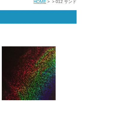
HOME
>
>
012 サンド